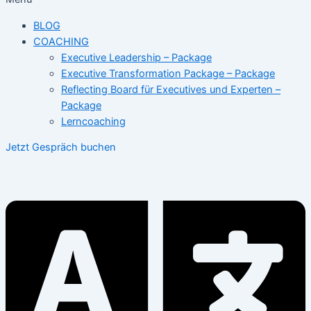
BLOG
COACHING
Executive Leadership – Package
Executive Transformation Package – Package
Reflecting Board für Executives und Experten –
Package
Lerncoaching
Jetzt Gespräch buchen