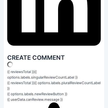
CREATE COMMENT
{{ reviewsTotal }}
{{
options.labels.singularReviewCountLabel }}
{{ reviewsTotal }}
{{ options.labels.pluralReviewCountLabel
}}
{{ options.labels.newReviewButton }}
{{ userData.canReview.message }}