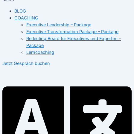
BLOG
COACHING
Executive Leadership – Package
Executive Transformation Package – Package
Reflecting Board für Executives und Experten –
Package
Lerncoaching
Jetzt Gespräch buchen