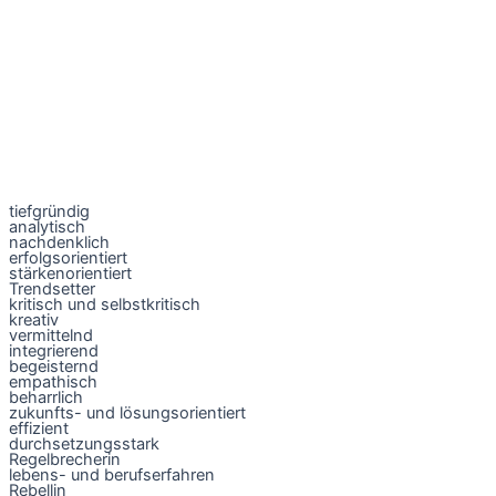
tiefgründig
analytisch
nachdenklich
erfolgsorientiert
stärkenorientiert
Trendsetter
kritisch und selbstkritisch
kreativ
vermittelnd
integrierend
begeisternd
empathisch
beharrlich
zukunfts- und lösungsorientiert
effizient
durchsetzungsstark
Regelbrecherin
lebens- und berufserfahren
Rebellin